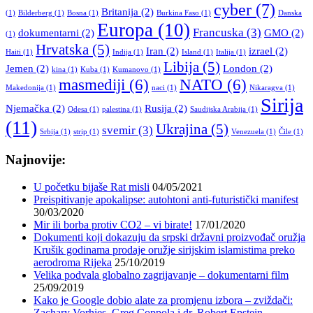
cyber
(7)
Britanija
(2)
(1)
Bilderberg
(1)
Bosna
(1)
Burkina Faso
(1)
Danska
Europa
(10)
Francuska
(3)
dokumentarni
(2)
GMO
(2)
(1)
Hrvatska
(5)
Iran
(2)
izrael
(2)
Haiti
(1)
Indija
(1)
Island
(1)
Italija
(1)
Libija
(5)
Jemen
(2)
London
(2)
kina
(1)
Kuba
(1)
Kumanovo
(1)
masmediji
(6)
NATO
(6)
Makedonija
(1)
naci
(1)
Nikaragva
(1)
Sirija
Njemačka
(2)
Rusija
(2)
Odesa
(1)
palestina
(1)
Saudijska Arabija
(1)
(11)
Ukrajina
(5)
svemir
(3)
Srbija
(1)
strip
(1)
Venezuela
(1)
Čile
(1)
Najnovije:
U početku bijaše Rat misli
04/05/2021
Preispitivanje apokalipse: autohtoni anti-futuristički manifest
30/03/2020
Mir ili borba protiv CO2 – vi birate!
17/01/2020
Dokumenti koji dokazuju da srpski državni proizvođač oružja
Krušik godinama prodaje oružje sirijskim islamistima preko
aerodroma Rijeka
25/10/2019
Velika podvala globalno zagrijavanje – dokumentarni film
25/09/2019
Kako je Google dobio alate za promjenu izbora – zviždači:
Zachary Vorhies, Greg Coppola i dr. Robert Epstein