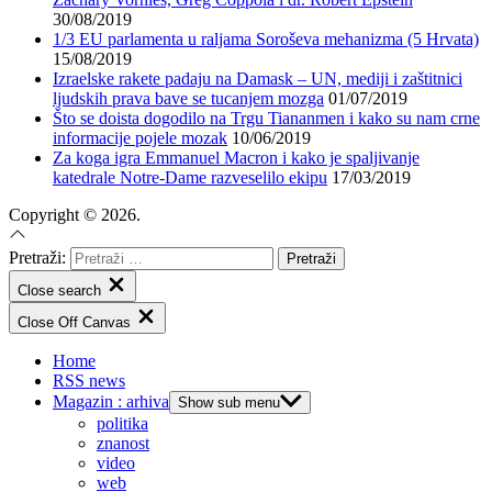
30/08/2019
1/3 EU parlamenta u raljama Soroševa mehanizma (5 Hrvata)
15/08/2019
Izraelske rakete padaju na Damask – UN, mediji i zaštitnici
ljudskih prava bave se tucanjem mozga
01/07/2019
Što se doista dogodilo na Trgu Tiananmen i kako su nam crne
informacije pojele mozak
10/06/2019
Za koga igra Emmanuel Macron i kako je spaljivanje
katedrale Notre-Dame razveselilo ekipu
17/03/2019
Copyright © 2026.
Pretraži:
Close search
Close Off Canvas
Home
RSS news
Magazin : arhiva
Show sub menu
politika
znanost
video
web