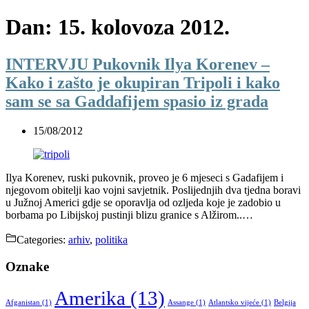
Dan:
15. kolovoza 2012.
INTERVJU Pukovnik Ilya Korenev –
Kako i zašto je okupiran Tripoli i kako
sam se sa Gaddafijem spasio iz grada
15/08/2012
Ilya Korenev, ruski pukovnik, proveo je 6 mjeseci s Gadafijem i
njegovom obitelji kao vojni savjetnik. Poslijednjih dva tjedna boravi
u Južnoj Americi gdje se oporavlja od ozljeda koje je zadobio u
borbama po Libijskoj pustinji blizu granice s Alžirom..…
Categories:
arhiv
,
politika
Oznake
Amerika
(13)
Afganistan
(1)
Assange
(1)
Atlantsko vijeće
(1)
Belgija