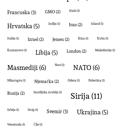
Francuska
(3)
GMO
(2)
Haiti
(1)
Hrvatska
(5)
Indija
(1)
Iran
(2)
Island
(1)
Italija
(1)
izrael
(2)
Jemen
(2)
kina
(1)
Kuba
(1)
Kumanovo
(1)
Libija
(5)
London
(2)
Makedonija
(1)
masmediji
(6)
naci
(1)
NATO
(6)
Nikaragva
(1)
Njemačka
(2)
Odesa
(1)
palestina
(1)
Sirija
(11)
Rusija
(2)
Saudijska Arabija
(1)
Srbija
(1)
strip
(1)
svemir
(3)
Ukrajina
(5)
Venezuela
(1)
Čile
(1)