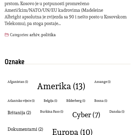
prstom. Kosovo je u potpunosti promreženo
Američkim/NATO/UN/EU kadrovima (Madeleine
Albright apsolutna je zvijezda sa 90 i nešto posto u Kosovskom
Telekomu), pa stoga postaje…
Categories:
arhiv
,
politika
Oznake
Amerika
(13)
Afganistan
(1)
Assange
(1)
Atlantsko vijeće
(1)
Belgija
(1)
Bilderberg
(1)
Bosna
(1)
Britanija
(2)
Burkina Faso
(1)
cyber
(7)
Danska
(1)
dokumentarni
(2)
Europa
(10)