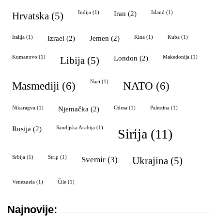
Indija
(1)
Iran
(2)
Island
(1)
Hrvatska
(5)
Italija
(1)
izrael
(2)
Jemen
(2)
kina
(1)
Kuba
(1)
Kumanovo
(1)
London
(2)
Makedonija
(1)
Libija
(5)
naci
(1)
masmediji
(6)
NATO
(6)
Nikaragva
(1)
Njemačka
(2)
Odesa
(1)
palestina
(1)
Rusija
(2)
Saudijska Arabija
(1)
Sirija
(11)
Srbija
(1)
strip
(1)
svemir
(3)
Ukrajina
(5)
Venezuela
(1)
Čile
(1)
Najnovije: