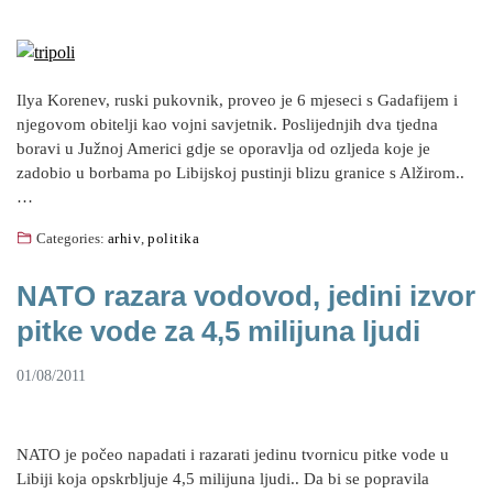
Ilya Korenev, ruski pukovnik, proveo je 6 mjeseci s Gadafijem i
njegovom obitelji kao vojni savjetnik. Poslijednjih dva tjedna
boravi u Južnoj Americi gdje se oporavlja od ozljeda koje je
zadobio u borbama po Libijskoj pustinji blizu granice s Alžirom..
…
Categories:
arhiv
,
politika
NATO razara vodovod, jedini izvor
pitke vode za 4,5 milijuna ljudi
01/08/2011
NATO je počeo napadati i razarati jedinu tvornicu pitke vode u
Libiji koja opskrbljuje 4,5 milijuna ljudi.. Da bi se popravila