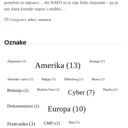
potrebni su mjeseci… Ali NATO ni to nije želio dopustiti – pa je
par dana kasnije napao i uništio…
Categories:
arhiv
,
znanost
Oznake
Afganistan
(1)
Assange
(1)
Amerika
(13)
Atlantsko vijeće
(1)
Belgija
(1)
Bilderberg
(1)
Bosna
(1)
Britanija
(2)
Burkina Faso
(1)
Danska
(1)
cyber
(7)
dokumentarni
(2)
Europa
(10)
GMO
(2)
Haiti
(1)
Francuska
(3)