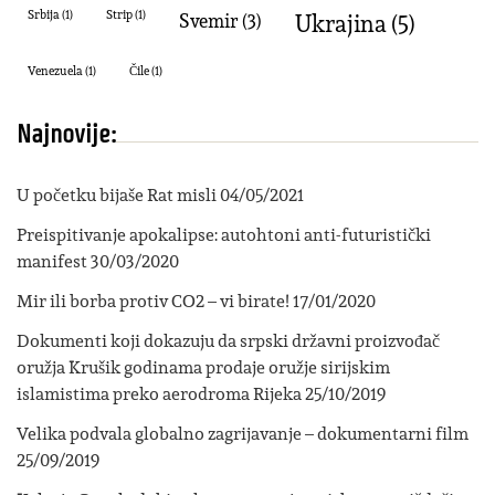
Srbija
(1)
strip
(1)
svemir
(3)
Ukrajina
(5)
Venezuela
(1)
Čile
(1)
Najnovije:
U početku bijaše Rat misli
04/05/2021
Preispitivanje apokalipse: autohtoni anti-futuristički
manifest
30/03/2020
Mir ili borba protiv CO2 – vi birate!
17/01/2020
Dokumenti koji dokazuju da srpski državni proizvođač
oružja Krušik godinama prodaje oružje sirijskim
islamistima preko aerodroma Rijeka
25/10/2019
Velika podvala globalno zagrijavanje – dokumentarni film
25/09/2019