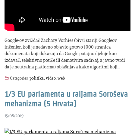
Google-ov zviždač Zachary Vorhies (bivši stariji Googleov
inženjer, koji je nedavno objavio gotovo 1000 stranica
dokumenata koji dokazuju da Google potajno djeluje kao
izdavač, selektivno potiče ili demotivira sadržaj, a javno tvrdi
da je neutralna platforma) objašnjava kako algoritmi koji…
Categories:
politika
,
video
,
web
1/3 EU parlamenta u raljama Soroševa
mehanizma (5 Hrvata)
15/08/2019