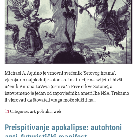
Michael A. Aquino je vrhovni svećenik ‘Setovog hrama‘,
vjerojatno najplodnije sotonske institucije na svijetu i bivši
učenik Antona LaVeya (osnivača Prve crkve Sotone), a
istovremeno je jedan od zapovjednika američke NSA. Trebamo
li vjerovati da štovatelj vraga može služiti na…
Categories:
art
,
politika
,
web
Preispitivanje apokalipse: autohtoni