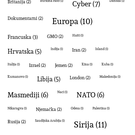
Britanija
(2)
Burkina Faso
(1)
cyber
(7)
Danska
(1)
dokumentarni
(2)
Europa
(10)
Francuska
(3)
GMO
(2)
Haiti
(1)
Hrvatska
(5)
Indija
(1)
Iran
(2)
Island
(1)
Italija
(1)
izrael
(2)
Jemen
(2)
kina
(1)
Kuba
(1)
Kumanovo
(1)
Libija
(5)
London
(2)
Makedonija
(1)
masmediji
(6)
naci
(1)
NATO
(6)
Nikaragva
(1)
Njemačka
(2)
Odesa
(1)
palestina
(1)
Sirija
(11)
Rusija
(2)
Saudijska Arabija
(1)