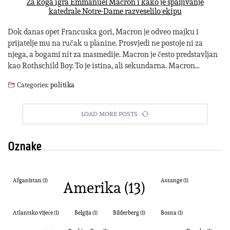
Za koga igra Emmanuel Macron i kako je spaljivanje
katedrale Notre-Dame razveselilo ekipu
Dok danas opet Francuska gori, Macron je odveo majku i
prijatelje mu na ručak u planine. Prosvjedi ne postoje ni za
njega, a bogami nit za masmedije. Macron je često predstavljan
kao Rothschild Boy. To je istina, ali sekundarna. Macron…
Categories:
politika
LOAD MORE POSTS
Oznake
Amerika
(13)
Afganistan
(1)
Assange
(1)
Atlantsko vijeće
(1)
Belgija
(1)
Bilderberg
(1)
Bosna
(1)