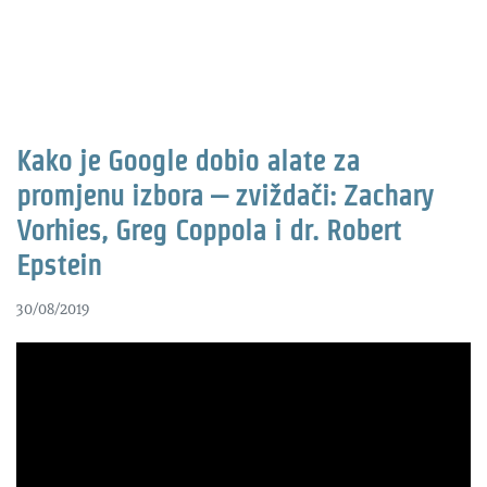
Kako je Google dobio alate za
promjenu izbora – zviždači: Zachary
Vorhies, Greg Coppola i dr. Robert
Epstein
30/08/2019