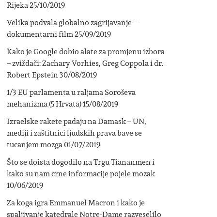
Rijeka
25/10/2019
Velika podvala globalno zagrijavanje –
dokumentarni film
25/09/2019
Kako je Google dobio alate za promjenu izbora
– zviždači: Zachary Vorhies, Greg Coppola i dr.
Robert Epstein
30/08/2019
1/3 EU parlamenta u raljama Soroševa
mehanizma (5 Hrvata)
15/08/2019
Izraelske rakete padaju na Damask – UN,
mediji i zaštitnici ljudskih prava bave se
tucanjem mozga
01/07/2019
Što se doista dogodilo na Trgu Tiananmen i
kako su nam crne informacije pojele mozak
10/06/2019
Za koga igra Emmanuel Macron i kako je
spaljivanje katedrale Notre-Dame razveselilo