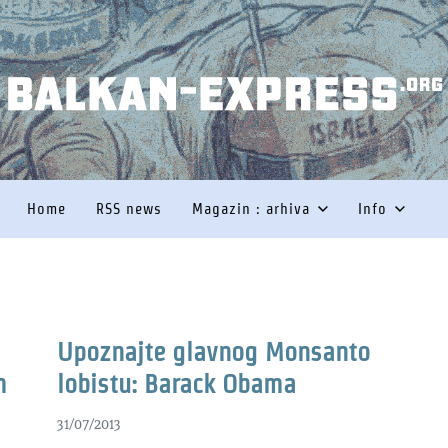
BALKAN-E
KRHOTINE GOLIH ČINJENICA
Home
RSS news
Magazin : arhiva
Info
Upoznajte glavnog Monsanto
m
lobistu: Barack Obama
31/07/2013