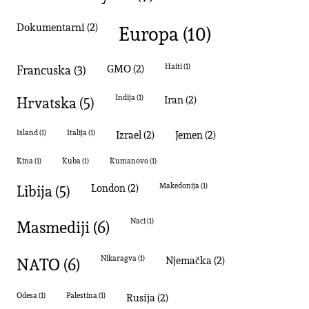
dokumentarni
(2)
Europa
(10)
Francuska
(3)
GMO
(2)
Haiti
(1)
Hrvatska
(5)
Indija
(1)
Iran
(2)
Island
(1)
Italija
(1)
izrael
(2)
Jemen
(2)
kina
(1)
Kuba
(1)
Kumanovo
(1)
Libija
(5)
London
(2)
Makedonija
(1)
masmediji
(6)
naci
(1)
NATO
(6)
Nikaragva
(1)
Njemačka
(2)
Odesa
(1)
palestina
(1)
Rusija
(2)