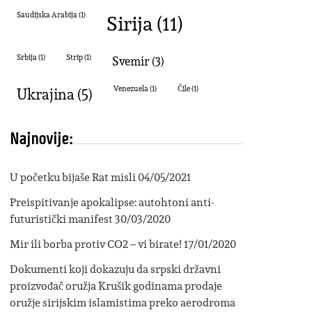
Sirija
(11)
Saudijska Arabija
(1)
Srbija
(1)
strip
(1)
svemir
(3)
Ukrajina
(5)
Venezuela
(1)
Čile
(1)
Najnovije:
U početku bijaše Rat misli
04/05/2021
Preispitivanje apokalipse: autohtoni anti-
futuristički manifest
30/03/2020
Mir ili borba protiv CO2 – vi birate!
17/01/2020
Dokumenti koji dokazuju da srpski državni
proizvođač oružja Krušik godinama prodaje
oružje sirijskim islamistima preko aerodroma