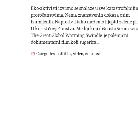
Eko-aktivisti izvrsno se snalaze u sve katastrofalniji
proročanstvima. Nema znanstvenih dokaza osim
izumljenih. Naprotiv. I tako možemo lijepiti zelene pl
U korist čovječanstva. Mediji koji dišu isto širom svij
The Great Global Warming Swindle je polemični
dokumentarni film koji sugerira…
Categories:
politika
,
video
,
znanost