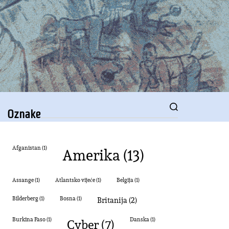
XPRESS.ORG
Oznake
Amerika
(13)
Afganistan
(1)
Assange
(1)
Atlantsko vijeće
(1)
Belgija
(1)
Bilderberg
(1)
Bosna
(1)
Britanija
(2)
Burkina Faso
(1)
cyber
(7)
Danska
(1)