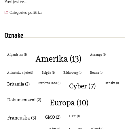
Povijest će…
Categories:
politika
Oznake
Amerika
(13)
Afganistan
(1)
Assange
(1)
Atlantsko vijeće
(1)
Belgija
(1)
Bilderberg
(1)
Bosna
(1)
Britanija
(2)
Burkina Faso
(1)
cyber
(7)
Danska
(1)
dokumentarni
(2)
Europa
(10)
Francuska
(3)
GMO
(2)
Haiti
(1)