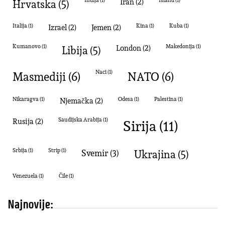
Hrvatska
(5)
Indija
(1)
Iran
(2)
Island
(1)
Italija
(1)
izrael
(2)
Jemen
(2)
kina
(1)
Kuba
(1)
Kumanovo
(1)
Libija
(5)
London
(2)
Makedonija
(1)
masmediji
(6)
naci
(1)
NATO
(6)
Nikaragva
(1)
Njemačka
(2)
Odesa
(1)
palestina
(1)
Sirija
(11)
Rusija
(2)
Saudijska Arabija
(1)
Srbija
(1)
strip
(1)
svemir
(3)
Ukrajina
(5)
Venezuela
(1)
Čile
(1)
Najnovije: