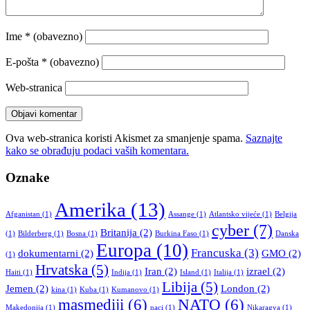
Ime
* (obavezno)
E-pošta
* (obavezno)
Web-stranica
Ova web-stranica koristi Akismet za smanjenje spama.
Saznajte
kako se obrađuju podaci vaših komentara.
Oznake
Amerika
(13)
Afganistan
(1)
Assange
(1)
Atlantsko vijeće
(1)
Belgija
cyber
(7)
Britanija
(2)
(1)
Bilderberg
(1)
Bosna
(1)
Burkina Faso
(1)
Danska
Europa
(10)
Francuska
(3)
dokumentarni
(2)
GMO
(2)
(1)
Hrvatska
(5)
Iran
(2)
izrael
(2)
Haiti
(1)
Indija
(1)
Island
(1)
Italija
(1)
Libija
(5)
Jemen
(2)
London
(2)
kina
(1)
Kuba
(1)
Kumanovo
(1)
masmediji
(6)
NATO
(6)
Makedonija
(1)
naci
(1)
Nikaragva
(1)