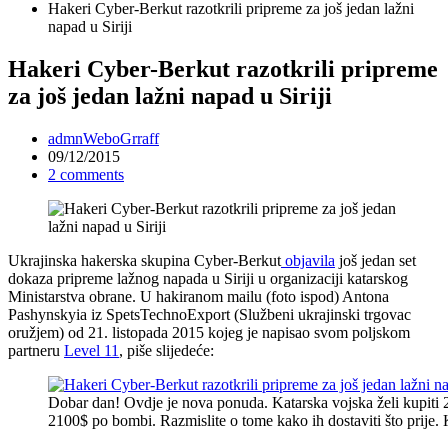
Hakeri Cyber-Berkut razotkrili pripreme za još jedan lažni
napad u Siriji
Hakeri Cyber-Berkut razotkrili pripreme
za još jedan lažni napad u Siriji
admnWeboGrraff
09/12/2015
2 comments
Ukrajinska hakerska skupina Cyber-Berkut
objavila
još jedan set
dokaza pripreme lažnog napada u Siriji u organizaciji katarskog
Ministarstva obrane. U hakiranom mailu (foto ispod) Antona
Pashynskyia iz SpetsTechnoExport (Službeni ukrajinski trgovac
oružjem) od 21. listopada 2015 kojeg je napisao svom poljskom
partneru
Level 11
, piše slijedeće:
Dobar dan! Ovdje je nova ponuda. Katarska vojska želi kupiti
2100$ po bombi. Razmislite o tome kako ih dostaviti što prije.