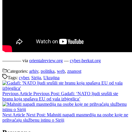
———— via
orientalreview.org
—
cyber-berkut.org
Categories:
arhiv
,
politika
,
web
,
znanost
Tags:
cyber
,
Sirija
,
Ukrajina
Previous Article
Previous Post:
Gadafi: ‘NATO ljudi srušili ste
branu koja spašava EU od vala izbjeglica’
Next Article
Next Post:
Mahniti napadi masmedija na osobe koje ne
prihvaćaju službenu istinu o Siriji