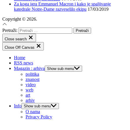
Za koga igra Emmanuel Macron i kako je spaljivanje
katedrale Notre-Dame razveselilo ekipu
17/03/2019
Copyright © 2026.
Pretraži:
Close search
Close Off Canvas
Home
RSS news
Magazin : arhiva
Show sub menu
politika
znanost
video
web
art
arhiv
Info
Show sub menu
O nama
Privacy Policy