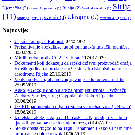
Sirija
Njemačka
(2)
Rusija
(2)
Odesa
(1)
palestina
(1)
Saudijska Arabija
(1)
(11)
Ukrajina
(5)
svemir
(3)
Srbija
(1)
strip
(1)
Venezuela
(1)
Čile
(1)
Najnovije:
U početku bijaše Rat misli
04/05/2021
Preispitivanje apokalipse: autohtoni anti-futuristički manifest
30/03/2020
Mir ili borba protiv CO2 – vi birate!
17/01/2020
Dokumenti koji dokazuju da srpski državni proizvođač oružja
Krušik godinama prodaje oružje sirijskim islamistima preko
aerodroma Rijeka
25/10/2019
Velika podvala globalno zagrijavanje – dokumentarni film
25/09/2019
Kako je Google dobio alate za promjenu izbora – zviždači:
Zachary Vorhies, Greg Coppola i dr. Robert Epstein
30/08/2019
1/3 EU parlamenta u raljama Soroševa mehanizma (5 Hrvata)
15/08/2019
Izraelske rakete padaju na Damask – UN, mediji i zaštitnici
ljudskih prava bave se tucanjem mozga
01/07/2019
Što se doista dogodilo na Trgu Tiananmen i kako su nam crne
informacije pojele mozak
10/06/2019