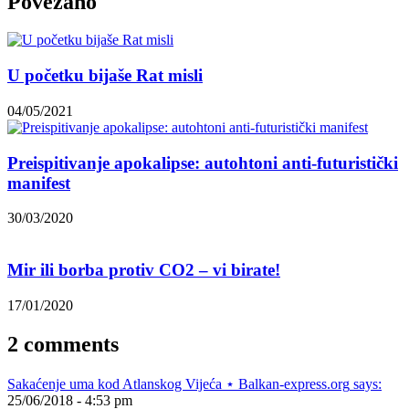
Povezano
U početku bijaše Rat misli
04/05/2021
Preispitivanje apokalipse: autohtoni anti-futuristički
manifest
30/03/2020
Mir ili borba protiv CO2 – vi birate!
17/01/2020
2 comments
Sakaćenje uma kod Atlanskog Vijeća ⋆ Balkan-express.org
says:
25/06/2018 - 4:53 pm