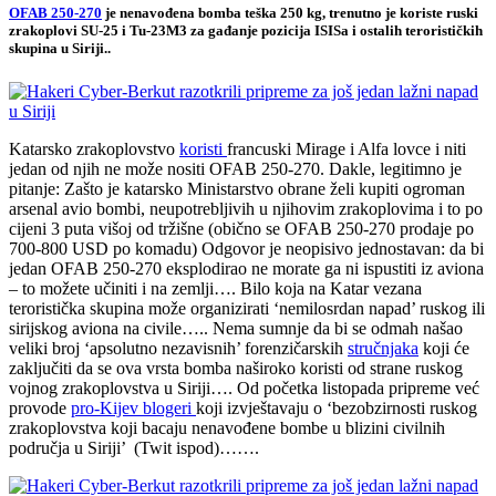
OFAB 250-270
je nenavođena bomba teška 250 kg, trenutno je koriste ruski
zrakoplovi SU-25 i Tu-23M3 za gađanje pozicija ISISa i ostalih terorističkih
skupina u Siriji..
Katarsko zrakoplovstvo
koristi
francuski Mirage i Alfa lovce i niti
jedan od njih ne može nositi OFAB 250-270. Dakle, legitimno je
pitanje: Zašto je katarsko Ministarstvo obrane želi kupiti ogroman
arsenal avio bombi, neupotrebljivih u njihovim zrakoplovima i to po
cijeni 3 puta višoj od tržišne (obično se OFAB 250-270 prodaje po
700-800 USD po komadu) Odgovor je neopisivo jednostavan: da bi
jedan OFAB 250-270 eksplodirao ne morate ga ni ispustiti iz aviona
– to možete učiniti i na zemlji…. Bilo koja na Katar vezana
teroristička skupina može organizirati ‘nemilosrdan napad’ ruskog ili
sirijskog aviona na civile….. Nema sumnje da bi se odmah našao
veliki broj ‘apsolutno nezavisnih’ forenzičarskih
stručnjaka
koji će
zaključiti da se ova vrsta bomba naširoko koristi od strane ruskog
vojnog zrakoplovstva u Siriji…. Od početka listopada pripreme već
provode
pro-Kijev blogeri
koji izvještavaju o ‘bezobzirnosti ruskog
zrakoplovstva koji bacaju nenavođene bombe u blizini civilnih
područja u Siriji’ (Twit ispod)…….